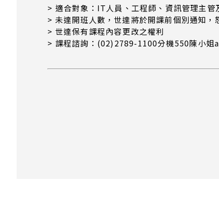
> 適合對象：IT人員、工程師、資訊管理主管
> 未達開班人數，世達將於開課前個別通知，
> 世達保有課程內容更改之權利
> 課程諮詢：(02)2789-1100分機550陳小姐abi