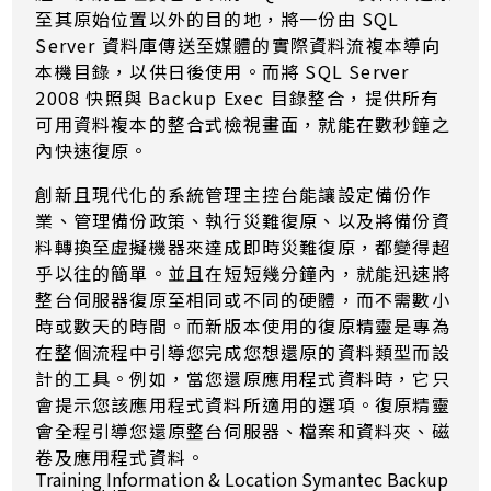
至其原始位置以外的目的地，將一份由 SQL
Server 資料庫傳送至媒體的實際資料流複本導向
本機目錄，以供日後使用。而將 SQL Server
2008 快照與 Backup Exec 目錄整合，提供所有
可用資料複本的整合式檢視畫面，就能在數秒鐘之
內快速復原。
創新且現代化的系統管理主控台能讓設定備份作
業、管理備份政策、執行災難復原、以及將備份資
料轉換至虛擬機器來達成即時災難復原，都變得超
乎以往的簡單。並且在短短幾分鐘內，就能迅速將
整台伺服器復原至相同或不同的硬體，而不需數小
時或數天的時間。而新版本使用的復原精靈是專為
在整個流程中引導您完成您想還原的資料類型而設
計的工具。例如，當您還原應用程式資料時，它只
會提示您該應用程式資料所適用的選項。復原精靈
會全程引導您還原整台伺服器、檔案和資料夾、磁
卷及應用程式資料。
Training Information & Location Symantec Backup