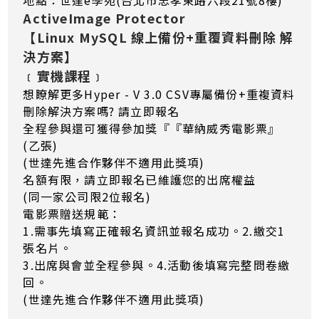
地點：世達e學苑(台北市忠孝東路六段21號8樓)
ActiveImage Protector
【Linux MySQL 線上備份+重覆資料刪除 解
決方案】
﹝實機課程﹞
想瞭解更多Hyper - V 3.0 CSV專屬備份+重複資料
刪除解決方案嗎? 請立即報名
全程參與還可獲得參加獎『『華納威秀電影票』
(乙張)
(世達先進合作夥伴不適用此獎項)
名額有限，請立即報名已維護您的出席權益
(同一家公司限2位報名)
電影票贈送規範：
1.需事先填寫正確報名資訊並報名成功。2.繳交1
張名片。
3.出席與會並全程參與。4.活動後填寫完整問卷繳
回。
(世達先進合作夥伴不適用此獎項)