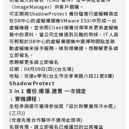
（ImageManager）供客戶選購。
可定期將ShadowProtect 備份檔進行虛擬轉換並
在DR中心的虛擬備援機VMware ESXi中形成一台
虛擬機器，並依照Client端備份頻率來更新虛擬機
器中的資料，當公司主機遇到災難的時候，IT人員
可輕鬆於DR中心的虛擬備援機中選擇時間點並啟
動虛擬機來接手服務，做到類備援。想瞭解更多請
立即報名。
想瞭解更多請立即報名
日期：04月09日(四)(台北場)
地點：世達e學苑(台北市忠孝東路六段21號8樓)
ShadowProtect
3 in 1 備份.備援.建置 一次搞定
﹝實機課程﹞
全程參與還可獲得參加獎『設計款雙層保冷水瓶』
(乙只))
(世達先進合作夥伴不適用此獎項)
名額有限，請立即報名已維護您的出席權益