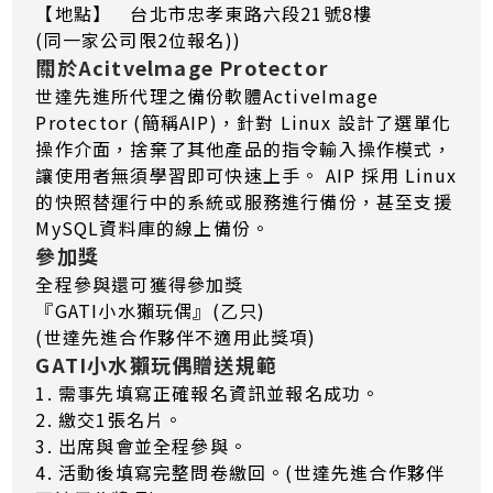
【地點】 台北市忠孝東路六段21號8樓
(同一家公司限2位報名))
關於Acitvelmage Protector
世達先進所代理之備份軟體ActiveImage
Protector (簡稱AIP)，針對 Linux 設計了選單化
操作介面，捨棄了其他產品的指令輸入操作模式，
讓使用者無須學習即可快速上手。 AIP 採用 Linux
的快照替運行中的系統或服務進行備份，甚至支援
MySQL資料庫的線上備份。
參加獎
全程參與還可獲得參加獎
『GATI小水獺玩偶』(乙只)
(世達先進合作夥伴不適用此獎項)
GATI小水獺玩偶贈送規範
1. 需事先填寫正確報名資訊並報名成功。
2. 繳交1張名片。
3. 出席與會並全程參與。
4. 活動後填寫完整問卷繳回。(世達先進合作夥伴