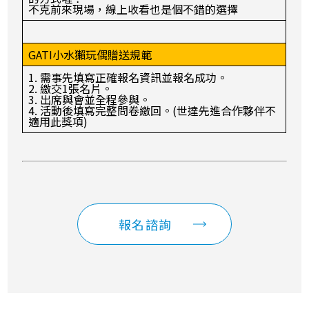
不克前來現場，線上收看也是個不錯的選擇
GATI小水獺玩偶贈送規範
1. 需事先填寫正確報名資訊並報名成功。
2. 繳交1張名片。
3. 出席與會並全程參與。
4. 活動後填寫完整問卷繳回。(世達先進合作夥伴不
適用此獎項)
報名諮詢