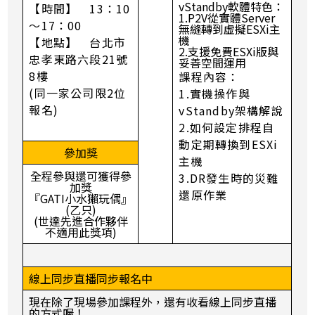
vStandby軟體特色：
【時間】 13：10
1.P2V從實體Server
～17：00
無縫轉到虛擬ESXi主
機
【地點】 台北市
2.支援免費ESXi版與
忠孝東路六段21號
妥善空間運用
8樓
課程內容：
(同一家公司限2位
1.實機操作與
報名)
vStandby架構解說
2.如何設定排程自
動定期轉換到ESXi
參加獎
主機
全程參與還可獲得參
3.DR發生時的災難
加獎
還原作業
『GATI小水獺玩偶』
(乙只)
(世達先進合作夥伴
不適用此獎項)
線上同步直播同步報名中
現在除了現場參加課程外，還有收看線上同步直播
的方式喔！