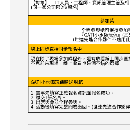
【對象】 IT人員、工程師、資訊管理主管及相
(同一家公司限2位報名)
參加獎
全程參與還可獲得參加
『GATI小水獺玩偶』(乙
(世達先進合作夥伴不適用此
線上同步直播同步報名中
現在除了現場參加課程外，還有收看線上同步直
不克前來現場，線上收看也是個不錯的選擇
GATI小水獺玩偶贈送規範
1. 需事先填寫正確報名資訊並報名成功。
2. 繳交1張名片。
3. 出席與會並全程參與。
4. 活動後填寫完整問卷繳回。(世達先進合作夥