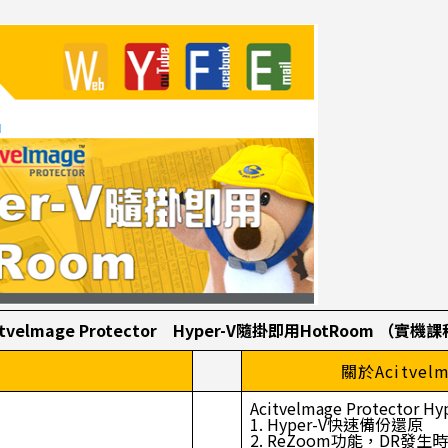
itvelmage Protector Hyper-V隨掛即用HotRoom （實機
關於Acitvelma
Acitvelmage Protector H
1. Hyper-V快速備份還原
2. ReZoom功能，DR發