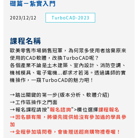
礎篇－紮實入門
2023/12/12
TurboCAD-2023
課程名稱
歐美零售市場銷售冠軍，為何眾多使用者捨棄原來
使用的CAD軟體，改換TurboCAD呢？
各個產業不論是土木建築、室內設計、消防空調、
機械模具、電子電機...都求才若渴。透過講師的實
機操作，一窺TurboCAD的魅力吧！
→踏出關鍵的第一步(版本分析、軟體介紹)
→工作區操作之門面
→報名課程請按"
報名諮詢
">欄位選擇
課程報名
→因名額有限，將優先提供給沒有參加過的學員參
加
→全程參加填問卷，會後贈送超商購物禮卷喔！