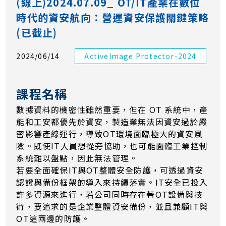
(線上)2024.07.09_ OT/IT產業在數位
時代的資安航向：營運資安保護關鍵策略
(已截止)
2024/06/14
ActiveImage Protector-2024
課程名稱
數據資料的機密性雖然重要，但在 OT 系統中，產
能和工安都優先於資安，製造業無法因資安過於嚴
密影響產線運行，導致OT環境面臨極大的資安風
險。既使IT人員想從旁協助，也可能面臨工業控制
系統難以盤點，因此無法管理。
若要全面確保IT與OT整體安全防護，可透過資安
認證與備份框架的導入來持續落實。IT安全已投入
許多資源來進行，若公司同時存在著OT設備與技
術，要追求的是企業整體資安備份，並且兼顧IT與
OT這兩邊的防護。