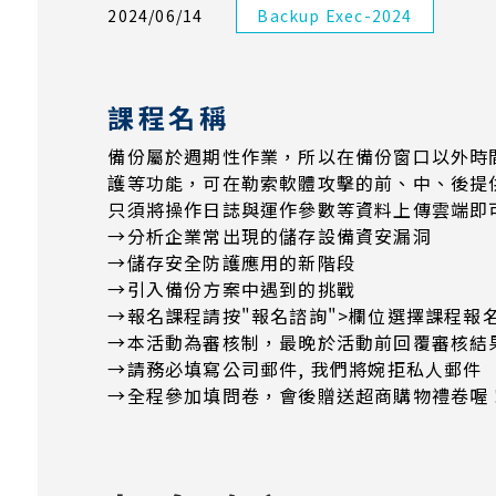
2024/06/14
Backup Exec-2024
課程名稱
備份屬於週期性作業，所以在備份窗口以外時間
護等功能，可在勒索軟體攻擊的前、中、後提
只須將操作日誌與運作參數等資料上傳雲端即
→分析企業常出現的儲存設備資安漏洞
→儲存安全防護應用的新階段
→引入備份方案中遇到的挑戰
→報名課程請按"報名諮詢">欄位選擇課程報
→本活動為審核制，最晚於活動前回覆審核結
​→​​​​​​請務必填寫公司郵件, 我們將婉拒私人郵件
→全程參加填問卷，會後贈送超商購物禮卷喔