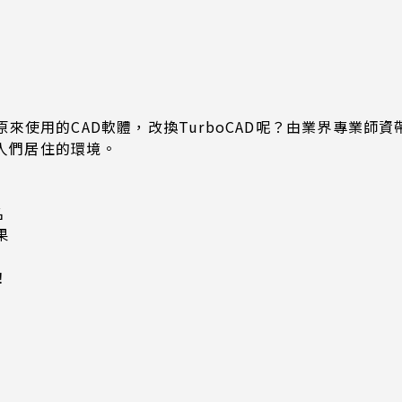
來使用的CAD軟體，改換TurboCAD呢？由業界專業師
合人們居住的環境。
名
果
！