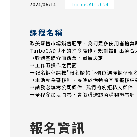
2024/06/14
TurboCAD-2024
課程名稱
歐美零售市場銷售冠軍，為何眾多使用者捨棄原
TurboCAD基本的指令操作，規劃設計出適
→軟體基礎介面觀念、圖層設定
→工作區操作之門面
→報名課程請按"報名諮詢">欄位選擇課程報
→本活動為審核制，最晚於活動前回覆審核結
​→​​​​​​請務必填寫公司郵件, 我們將婉拒私人郵件
→全程參加填問卷，會後贈送超商購物禮卷喔
報名資訊