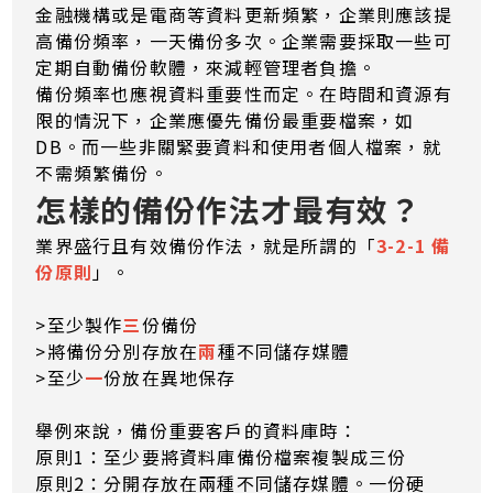
金融機構或是電商等資料更新頻繁，企業則應該提
高備份頻率，一天備份多次。企業需要採取一些可
定期自動備份軟體，來減輕管理者負擔。
備份頻率也應視資料重要性而定。在時間和資源有
限的情況下，企業應優先備份最重要檔案，如
DB。而一些非關緊要資料和使用者個人檔案，就
不需頻繁備份。
怎樣的備份作法才最有效？
業界盛行且有效備份作法，就是所謂的「
3-2-1 備
份原則
」。
>至少製作
三
份備份
>將備份分別存放在
兩
種不同儲存媒體
>至少
一
份放在異地保存
舉例來說，備份重要客戶的資料庫時：
原則1：至少要將資料庫備份檔案複製成三份
原則2：分開存放在兩種不同儲存媒體。一份硬