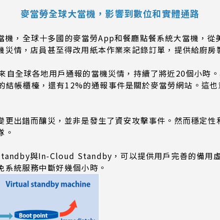
麥當勞全球大當機，影響到數位和實體通路
統大當機，全球十多國的麥當勞App和餐廳點餐系統大當機，
機災情，店員甚至得改用紙本作業來記錄訂單，提供給廚房
看到，來自全球各地用戶通報的當機災情，持續了將近20個小
面的結帳櫃檯，還有12%的通報事件是關於麥當勞網站。這
變更出錯而釀災，並非是發生了資安攻擊事件。然而穩定性
隊。
能中，vStandby與In-Cloud Standby，可以提供用
免系統服務中斷好幾個小時。