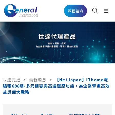
課程諮詢
世達先進
>
最新消息
>
【NetJapan】iThome電
腦報888期-多元相容與高速還原功能，為企業擘畫高效
益災備大戰略