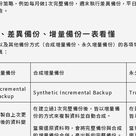
份策略，例如每月做1次完整備份，週末執行差異備份，平
險。
份、差異備份、增量備份一表看懂
以及其他備份方式（合成增量備份、永久增量備份）的各項
異：
增量備份
合成增量備份
永
ncremental
Synthetic Incremental Backup
Tr
ackup
在建立過1次完整備份後，皆以增量備
在
複製自上次更
份的方式來複製資料並自動合成。
皆
新後的資料變
當需還原資料時，會將完整備份與合成
當
更
的增量備份合併，產出新的完整備份。
需