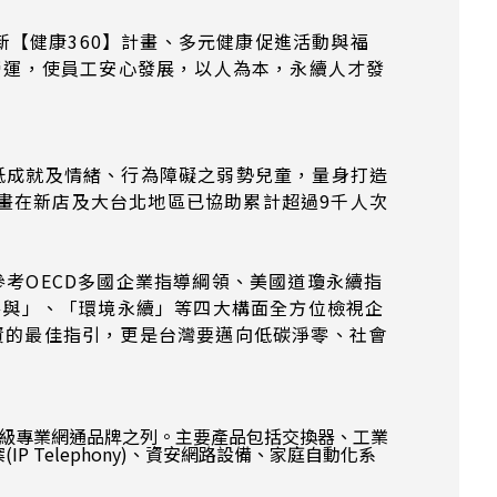
【健康360】計畫、多元健康促進活動與福
續營運，使員工安心發展，以人為本，永續人才發
習低成就及情緒、行為障礙之弱勢兒童，量身打造
畫在新店及大台北地區已協助累計超過9千人次
參考OECD多國企業指導綱領、美國道瓊永續指
會參與」、「環境永續」等四大構面全方位檢視企
資的最佳指引，更是台灣要邁向低碳淨零、社會
餘國，位居世界級專業網通品牌之列。主要產品包括交換器、工業
IP Telephony)、資安網路設備、家庭自動化系