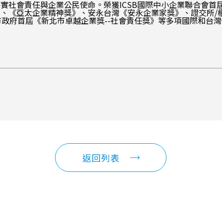
任與企業公民使命。榮獲ICSB國際中小企業聯合會首屆《Humane 
、《亞太企業精神獎》、安永台灣《安永企業家獎》、證交所/
政府首屆《新北市卓越企業獎--社會責任獎》等多項國際和台灣
返回列表