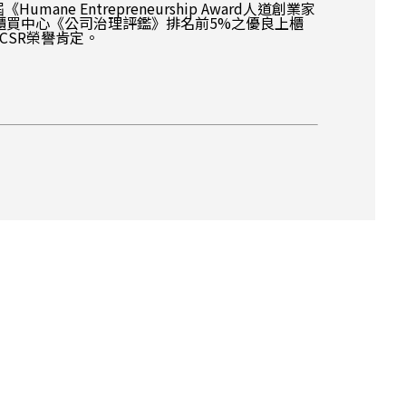
Entrepreneurship Award人道創業家
櫃買中心《公司治理評鑑》排名前5%之優良上櫃
CSR榮譽肯定。