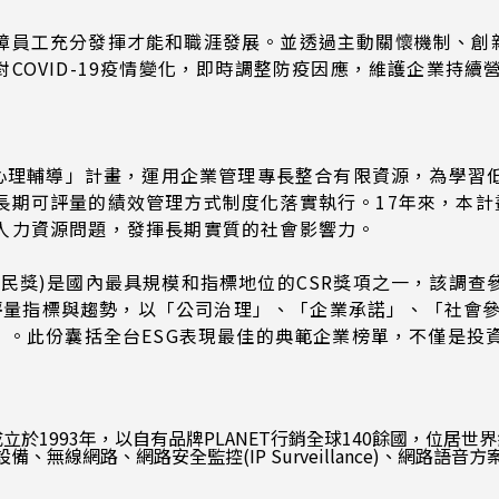
障員工充分發揮才能和職涯發展。並透過主動關懷機制、創新
COVID-19疫情變化，即時調整防疫因應，維護企業持
/心理輔導」計畫，運用企業管理專長整合有限資源，為學
長期可評量的績效管理方式制度化落實執行。17年來，本計
人力資源問題，發揮長期實質的社會影響力。
民獎)是國內最具規模和指標地位的CSR獎項之一，該調查
國際評量指標與趨勢，以「公司治理」、「企業承諾」、「社
」。此份囊括全台ESG表現最佳的典範企業榜單，不僅是投
oration)成立於1993年，以自有品牌PLANET行銷全球140
無線網路、網路安全監控(IP Surveillance)、網路語音方案(