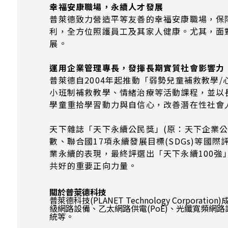
幸福安康職場，永續人才發展
普萊德致力營造平等友善的幸福安康職場，保
利，全方位照護員工及其家人健康。尤其，面對
展。
運用企業管理專長，發揮長期實質社會影響力
普萊德自2004年起推動「弱勢兒童補救教學
小班制補救教學、情緒治療等活動課程，並以
學童重拾學習動力與自信心，改善潛在性社會
天下雜誌「天下永續公民獎」(原：天下企業公
數、聯合國17項永續發展目標(SDGs)等
業永續的表現，最終評選出「天下永續100強
共好的重要正向力量。
關於普萊德科技
普萊德科技(PLANET Technology Corp
級網路設備、乙太網路供電(PoE)、光纖寬頻網路設備、
統等。