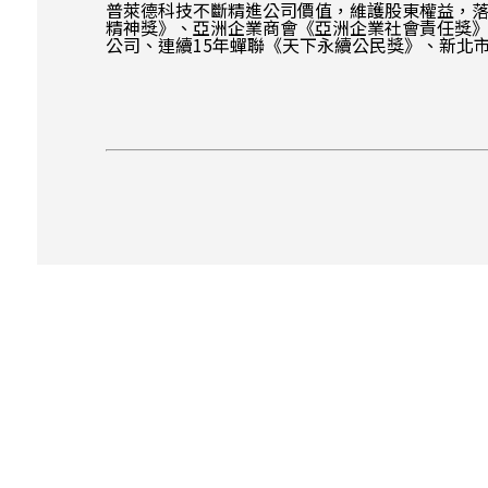
普萊德科技不斷精進公司價值，維護股東權益，落實社會責
精神獎》、亞洲企業商會《亞洲企業社會責任獎》
公司、連續15年蟬聯《天下永續公民獎》、新北市