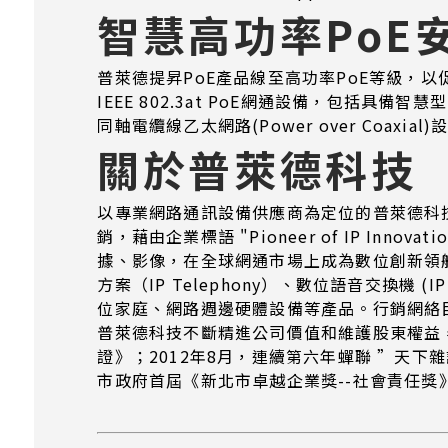
智慧高功率PoE
普萊德提昇PoE產品線至高功率PoE等級，以促
IEEE 802.3at PoE網通設備，包括具備智慧型
同軸電纜線乙太網路(Power over Coa
關於普萊德科技
以專業網路通訊設備供應商為定位的普萊德科技（PL
銷，藉由企業標語 "Pioneer of IP Inno
據、影像，在全球網通市場上成為數位創新領航者。
方案（IP Telephony）、數位語音交換機 (IP
位家庭、網路週邊硬體設備等產品。行銷網絡
普萊德科技不斷精進公司價值和維護股東權益
證》；2012年8月，連續第六年蟬聯 ”天下雜
市政府首屆《新北市卓越企業獎--社會責任獎》