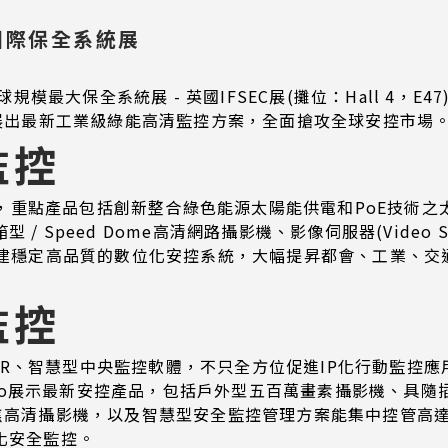
國國際保全系統展
規模最大保全系統展 - 英國IFSEC展(攤位：Hall 4，E4
盛大展出最新工業級綠能高清監控方案，全面搶攻全球安控市場
監控
重點產品包括創新整合綠色能源太陽能供電和PoE技術之太
Speed Dome高清網路攝影機、影像伺服器(Video Serv
速佈建穩定高品質的數位化安控系統，大幅提昇都會、工業、
監控
R、智慧型中央監控軟體，不只全方位促進IP化行動監控應
展示最新安控產品，包括戶外型五百萬畫素攝影機、具隨插即看C
變焦高清攝影機，以及智慧型安全監控管理方案能集中控管高達
化安全監控。