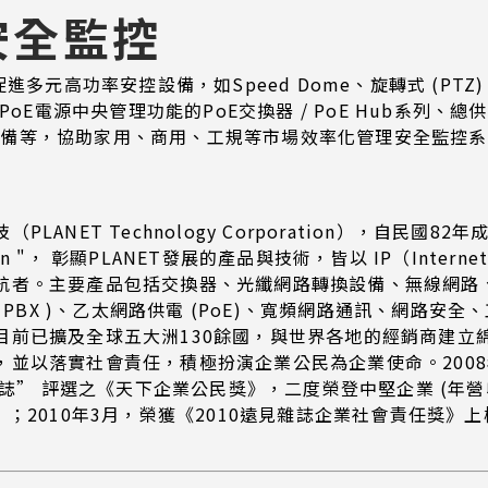
安全監控
進多元高功率安控設備，如Speed Dome、旋轉式 (PT
PoE電源中央管理功能的PoE交換器 / PoE Hub系列、總供電60
xial)設備等，協助家用、商用、工規等市場效率化管理安全監控
ANET Technology Corporation），自民
vation "， 彰顯PLANET發展的產品與技術，皆以 IP（Inte
主要產品包括交換器、光纖網路轉換設備、無線網路、網路安全監
 PBX )、乙太網路供電 (PoE)、寬頻網路通訊、網路安全、工業級網
目前已擴及全球五大洲130餘國，與世界各地的經銷商建立
，並以落實社會責任，積極扮演企業公民為企業使命。200
誌” 評選之《天下企業公民獎》，二度榮登中堅企業 (年營收
；2010年3月，榮獲《2010遠見雜誌企業社會責任獎》上