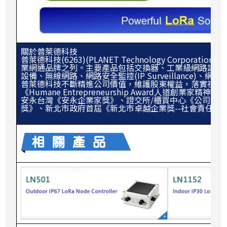
關於普萊德科技
普萊德科技(6263)(PLANET Technology Corpor
業網通品牌之列。主要產品包括交換器、工業級網路設備、
設備、無線網路、網路安全監控(IP Surveillance)、網
普萊德科技不斷精進公司價值，維護股東權益，落實社會責
《Humane Entrepreneurship Award人
安永台灣《安永企業家獎》、證交所/櫃買中心《公司治理
獎》、新北市政府首屆《新北市卓越企業獎--社會責任獎