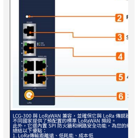
LCG-300 與 LoRaWAN 兼容，並確保它與 LoRa
不同國家提供了預配置的標準 LoRaWAN 頻段。
此外，它還內置 SPI 防火牆和網路安全功能，為您的網
總結以下優點：
1. LoRa傳輸距離遠、低耗能、成本低