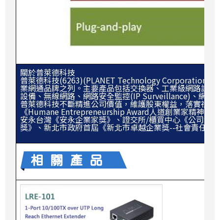
關於普萊德科技
普萊德科技(6263)(PLANET Technology Corpor
業網通品牌之列。主要產品包括交換器、工業級網路設備、
設備、無線網路、網路安全監控(IP Surveillance)、網
普萊德科技不斷精進公司價值，維護股東權益，落實社會責
《Humane Entrepreneurship Award人
安永台灣《安永企業家獎》、證交所/櫃買中心《公司治理
獎》、新北市政府首屆《新北市卓越企業獎--社會責任獎