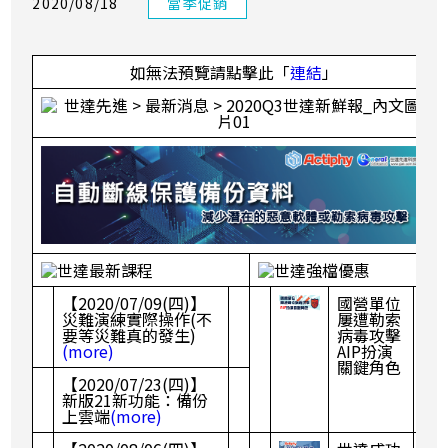
2020/08/18
當季促銷
如無法預覽請點擊此「
連結
」
【2020/07/09(四)】
國營單位
災難演練實際操作(不
屢遭勒索
要等災難真的發生)
病毒攻擊
(more)
AIP扮演
關鍵角色
【2020/07/23(四)】
新版21新功能：備份
上雲端
(more)