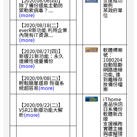
【2020/08/06(四)】
世達成功
除了備份還能主動防
案例
禦勒索病毒？....
某政府單
(more)
位
【2020/08/18(二】
everR新功能 利用企業
內現有IT資源....
(more)
軟體標案
【2020/08/27(四)】
號：
新版21新功能：永久
1080204
連續性增量備份
自動阻斷
(more)
網路連線
功能, 達
【2020/09/08(二)】
到離線存
輕鬆簡單還原 恢復系
放備份檔
統超容易
(more)
案
iThome
產品快訊
【2020/09/22(二)】
日系備份
VSR21新版功能大解
軟體新改
析
(more)
版
支援橫跨
實體主機
與虛擬環