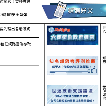
儲存技術趨勢！發揮實惠
機還原機制的安全營運
前，要先理出各階段資
顧的零信任網路雲端存取
感
D