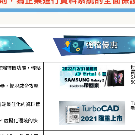
全新雲端待機功能，輕鬆
買
S
5
全資料堡壘，擺脫威脅攻擊
T
0版：雲端最佳化的資料管
 Live! 虛擬化環境的快