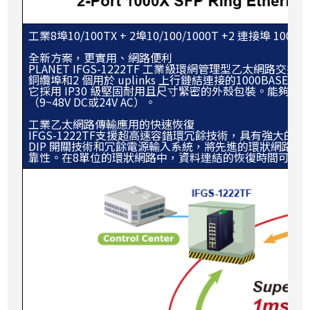
工業8埠10/100TX + 2埠10/100/1000T +2 連接埠 10
全新方案，更實用、網路便利
PLANET IFGS-1222TF 工業級環網管理型乙太網路交換器，具有
銅纜埠和2 個用於 uplinks 上行鏈結連接的1000BASE-X
它採用 IP30 級堅固耐用且尺寸緊密的外殼包裝。能夠在
（9~48V DC或24V AC）。
工業乙太網路傳輸應用的快速恢復
IFGS-1222TF支援超高速容錯環冗餘技術，具有強大的
DIP 開關技術和冗餘電源輸入系統，將先進的環狀網路
靠性。在8單位的環狀網路中，資料連結的恢復時間可以快