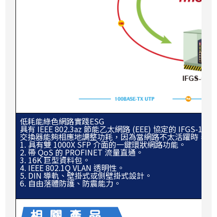
低耗能綠色網路實踐ESG
具有 IEEE 802.3az 節能乙太網路 (EEE) 協定的 IF
交換器能夠相應地調整功耗，因為當網路不太活躍時，能
1. 具有雙 1000X SFP 介面的一鍵環狀網路功能。
2. 帶 QoS 的 PROFINET 流量直通。
3. 16K 巨型資料包。
4. IEEE 802.1Q VLAN 透明性。
5. DIN 導軌、壁掛式或側壁掛式設計。
6. 自由落體防護、防震能力。