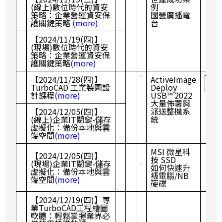
(線上)數位時代的資安
例
策略：企業營運資安保
國營廣播電
護關鍵策略
(more)
台
【2024/11/19(四)】
(現場)數位時代的資安
策略：企業營運資安保
護關鍵策略
(more)
【2024/11/28(四)】
ActiveImage
TurboCAD 工業製圖設
Deploy
計課程
(more)
USB™ 2022
大量佈署與
派送整機系
【2024/12/05(四)】
統
(線上)企業IT關鍵-儲存
虛擬化：備份本地與雲
端空間
(more)
MSI 微星科
【2024/12/05(四)】
技 SSD
(現場)企業IT關鍵-儲存
如何快速升
虛擬化：備份本地與雲
級電腦/NB
端空間
(more)
硬碟
【2024/12/19(四)】專
業TurboCAD工程繪圖
軟體：輕鬆掌握業界必