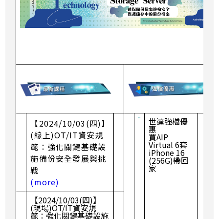
世達強檔優
【2024/10/03(四)】
惠
(線上)OT/IT資安規
買AIP
Virtual 6套
範：強化關鍵基礎設
iPhone 16
施備份安全發展與挑
(256G)帶回
家
戰
(more)
【2024/10/03(四)】
(現場)OT/IT資安規
範：強化關鍵基礎設施