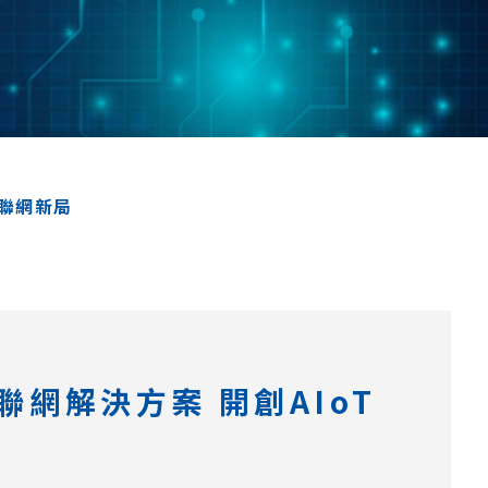
慧聯網新局
物聯網解決方案 開創AIoT