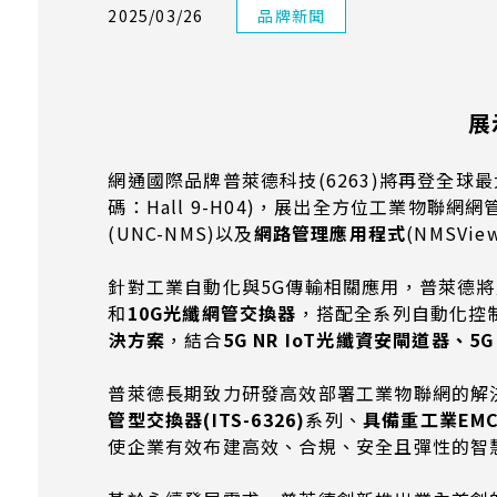
2025/03/26
品牌新聞
展
網通國際品牌普萊德科技(6263)將再登全球最大
碼：Hall 9-H04)，展出全方位工業物聯
(UNC-NMS)以及
網路管理應用程式
(NMSV
針對工業自動化與5G傳輸相關應用，普萊德將
和
10G
光纖網管交換器
，搭配全系列自動化控
決方案
，結合
5G NR IoT
光纖資安閘道器、
5G
普萊德長期致力研發高效部署工業物聯網的解
管型交換器
(ITS-6326)
系列、
具備重工業
EM
使企業有效布建高效、合規、安全且彈性的智