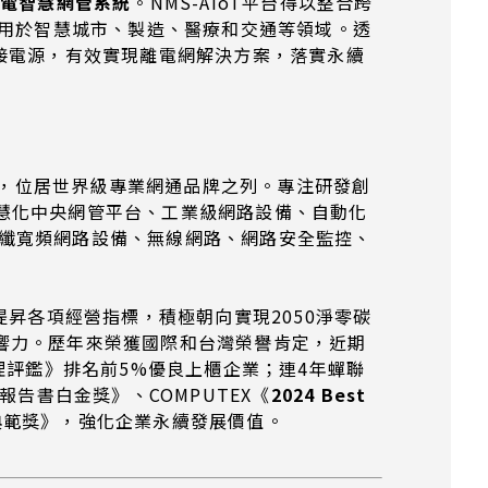
供電智慧網管系統
。NMS-AIoT平台得以整合跨
適用於智慧城市、製造、醫療和交通等領域。透
接電源，有效實現離電網解決方案，落實永續
球160餘國，位居世界級專業網通品牌之列。專注研發創
包括智慧化中央網管平台、工業級網路設備、自動化
、光纖寬頻網路設備、無線網路、網路安全監控、
昇各項經營指標，積極朝向實現2050淨零碳
響力。歷年來榮獲國際和台灣榮譽肯定，近期
》；《公司治理評鑑》排名前5%優良上櫃企業；連4年蟬聯
告書白金獎》、COMPUTEX《
2024 Best
懷典範獎》，強化企業永續發展價值。