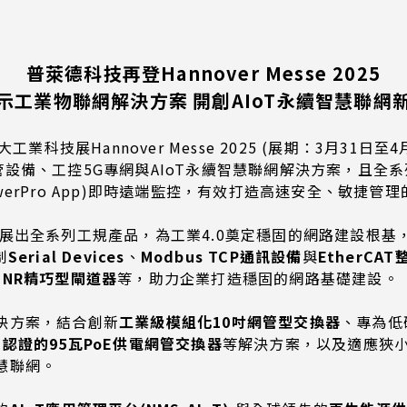
普萊德科技再登
Hannover Messe 2025
示工業物聯網解決方案
開創
AIoT
永續智慧聯網
工業科技展Hannover Messe 2025 (展期：3月3
網網管設備、工控5G專網與AIoT永續智慧聯網解決方案，且全
iewerPro App)即時遠端監控，有效打造高速安全、敏捷
展出全系列工規產品，為工業4.0奠定穩固的網路建設根基
制
Serial Devices
、
Modbus TCP
通訊設備
與
EtherCAT
 NR
精巧型閘道器
等，助力企業打造穩固的網路基礎建設。
決方案，結合創新
工業級模組化
10
吋網管型交換器
、專為低
C
認證的
95
瓦
PoE
供電網管交換器
等解決方案，以及適應狹
慧聯網。