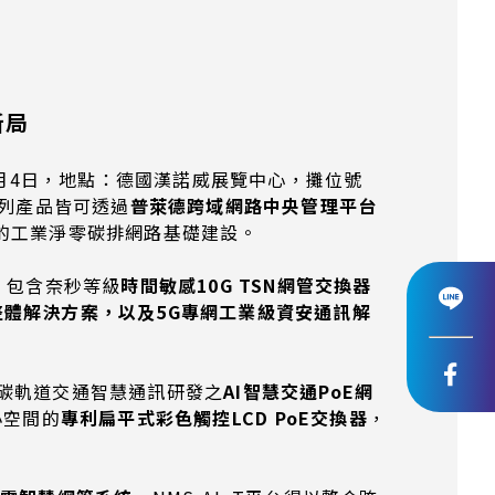
新局
1日至4月4日，地點：德國漢諾威展覽中心，攤位號
系列產品皆可透過
普萊德跨域網路中央管理平台
管理的工業淨零碳排網路基礎建設。
，包含奈秒等級
時間敏感
10G TSN
網管交換器
整體解決方案，以及
5G
專網工業級資安通訊解
碳軌道交通智慧通訊研發之
AI
智慧交通
PoE
網
小空間的
專利扁平式彩色觸控
LCD PoE
交換器
，