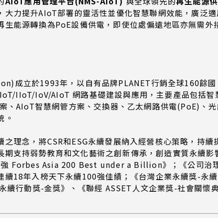
的
AIoT
應用管理平台
(NMS-AIoT)
與全球領先的
再生能源
，大力提升AIoT部署的靈活性並優化智慧聯網效能，廣泛
再生能源轉換為PoE設備供電，即使位處偏遠地區亦無需外
rporation)成立於1993年，以自有品牌PLANET行銷全
T/IIoT/IoV/AIoT 網路基礎建設與應用，主要產品
案、AIoT智慧網管方案、交換器、乙太網路供電(PoE)
統。
之理念，將CSR和ESG永續發展納入經營核心策略，持續提
長期支持弱勢教育和文化藝術之創新傳承，創造實質永續影
orbes Asia 200 Best under a Billion
18年入榜天下永續100強佳績；《台灣企業永續獎-永續報
永續行動獎-金獎》、《聯經 ASSET人文企業獎-社會關