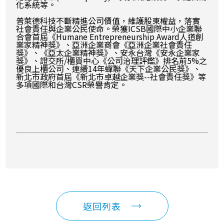
化系統等。
普萊德科技不斷精進公司價值，維護股東權益，落實
社會責任與企業公民使命。榮獲ICSB國際中小企業聯
合會首屆《Humane Entrepreneurship Award人道創
業家精神獎》、亞洲企業商會《亞洲企業社會責任
獎》、《亞太企業精神獎》、安永台灣《安永企業家
獎》、證交所/櫃買中心《公司治理評鑑》排名前5%之
優良上櫃公司、連續14年蟬聯《天下企業公民獎》、
新北市政府首屆《新北市卓越企業獎--社會責任獎》等
多項國際和台灣CSR榮譽肯定。
返回列表