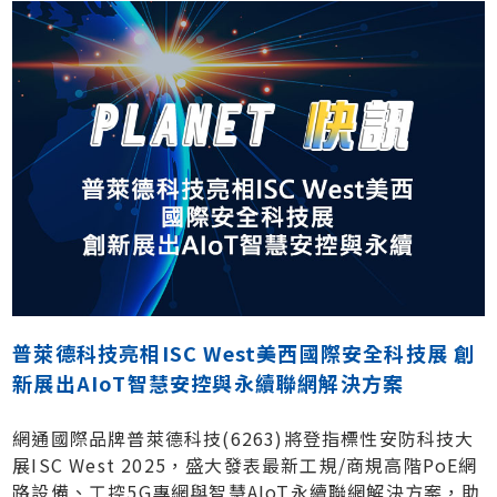
普萊德科技亮相ISC West美西國際安全科技展 創
新展出AIoT智慧安控與永續聯網解決方案
網通國際品牌普萊德科技(6263)將登指標性安防科技大
展ISC West 2025，盛大發表最新工規/商規高階PoE網
路設備、工控5G專網與智慧AIoT永續聯網解決方案，助