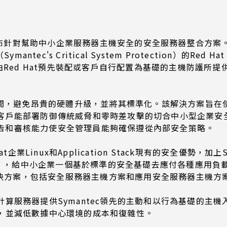
ec合作，發布針對幫助中小企業服務器主機安全的安全服務器整合方
s Critical System Protection）的Red Hat Ente
由Red Hat預先裝配或客戶自行配置為基礎的主機防護所提
整體實施時間，避免昂貴的硬體升級，並將其標準化。該解決方案
能部署防御傳統威脅和零時差攻擊的切合中小型企業安全需要的
安全管理報告和審核能力使安全管理員能夠確保遵從內部安全策略。
Hat企業Linux和Application Stack現有的安全優勢
rotection），給中小企業一個基於標準的安全基礎去應付各種應用負載。”
器解決方案，包括安全服務器主機方案和應用安全服務器主機方
服務器提供Symantec領先的主動和以行為基礎的主機入
，並減低數據中心環境的成本和復雜性。