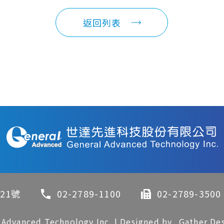
返回列表
21號
02-2789-1100
02-2789-3500
 Advanced Technology Inc.
|
Designed by
Gather De