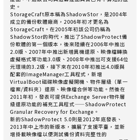
史。
StorageCraft原本稱為ShadowStor，是2004年
成立的備份軟體廠商，2006年初才更名為
StorageCraft。在2005年初該公司仍稱為
ShadowStor的時代，推出了ShadowProtect備
份軟體的第一個版本，後來陸續在2006年中推出
2.0版、2007年中推出新增異機還原、映像檔轉換
虛擬格式等功能3.0版、2008年中推出可支援64位
元環境的3.2版，接下來在2010年初推出4.0版與
配套的ImageManager工具程式，新增
VirtualBoot磁碟映像虛擬開機、物件層級（單一
檔案/資料夾）還原、映像檔合併等功能。然後在
2011年初，發表可提供Exchange Server物件層
級還原功能的補充工具程式——ShadowProtect
Granular Recovery for Exchange。
新的ShadowProtect 5.0則是2012年底發表、
2013年中上市的新版本，擴展了支援平臺，並新
增掛載映像檔以便測試備份資料完整性的