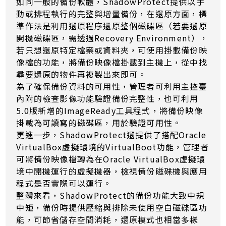
如同一般的備份軟體，ShadowProtect提供以手
動或排程執行的完整與增量備份，在還原方面，標
準作法是利用還原程序還原整個磁碟區（若要還原
開機磁碟區，需透過Recovery Environment），
若只想還原特定檔案或資料夾，可使用掛載備份映
像檔的功能，將備份映像檔掛載到主機上，從中找
尋要還原的物件再複製出來即可。
為了確保備份資料的可用性，管理者可利用主控臺
內附的檢查影像功能驗證備份完整性，也可利用
5.0版新增的ImageReady工具程式，將備份映像
掛載為可讀寫的磁碟區，用於驗證可用性。
更進一步，ShadowProtect還提供了搭配Oracle
VirtualBox虛擬環境的VirtualBoot功能，管理者
可將備份映像檔轉為在Oracle VirtualBox虛擬環
境中開機運行的虛擬機器，檢視備份磁碟機與應用
程式是否實際可以運行。
整體來看，ShadowProtect的備份功能大致中規
中矩，備份時提供壓縮與排除未使用空白磁碟區功
能，可節省儲存空間消耗，還原模式也相當多樣