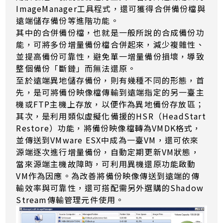
ImageManager工具程式，還可獲得合併備份檔與
遠端儲存備份等進階功能。
其中的合併備份檔，也就是一般所說的合成備份功
能，可將多份增量備份檔合併起來，減少複雜性、
並提高備份可靠性，避免單一增量備份損壞，導致
整個備份「斷鏈」而無法還原。
至於遠端異地儲存備份，則有幾種不同的形態，首
先，是可將備份映像檔傳輸到遠端指定的另一臺主
機或FTP主機上存放，以便作為異地備份存放區；
其次，是利用類似虛擬化備援的HSR（HeadStart
Restore）功能，將備份映像檔轉為VMDK格式，
並傳送到VMware ESX中成為一臺VM，還可依來
源端逐次進行增量備份，自動定期更新VM狀態，
當來源端主機故障時，可利用異機還原功能啟動
VM作為因應。為改善將備份映像傳送到遠端的傳
輸效率與可靠性，還可搭配需另外選購的Shadow
Stream傳輸管理元件使用。