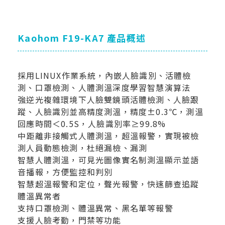
Kaohom F19-KA7 產品概述
採用LINUX作業系統，內嵌人臉識別、活體檢
測、口罩檢測、人體測溫深度學習智慧演算法
強逆光複雜環境下人臉雙鏡頭活體檢測、人臉跟
蹤、人臉識別並高精度測溫，精度±0.3℃，測溫
回應時間＜0.5S，人臉識別率≥99.8%
中距離非接觸式人體測溫，超溫報警，實現被檢
測人員動態檢測，杜絕漏檢、漏測
智慧人體測溫，可見光圖像實名制測溫顯示並語
音播報，方便監控和判別
智慧超溫報警和定位，聲光報警，快速篩查追蹤
體溫異常者
支持口罩檢測、體溫異常、黑名單等報警
支援人臉考勤，門禁等功能