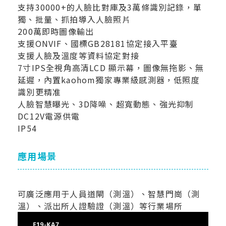
支持30000+的人臉比對庫及3萬條識別記錄，單
獨、批量、抓拍導入人臉照片
200萬即時圖像輸出
支援ONVIF、國標GB28181協定接入平臺
支援人臉及溫度等資料協定對接
7寸IPS全視角高清LCD 顯示幕，圖像無拖影、無
延遲，內置kaohom獨家專業級感測器，低照度
識別更精准
人臉智慧曝光、3D降噪、超寬動態、強光抑制
DC12V電源供電
IP54
應用場景
可廣泛應用于人員道閘（測溫）、智慧門崗（測
溫）、派出所人證驗證（測溫）等行業場所