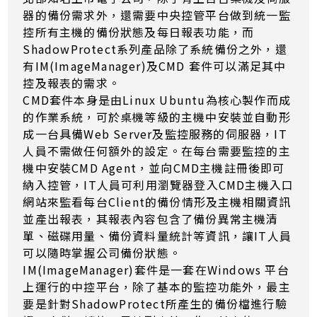
器的備份需求外，還需要中央控管平台做到統一監
控所有主機的備份狀態及每日報表功能，而
ShadowProtect系列產品除了系統備份之外，還
有IM(ImageManager)及CMD 套件可以滿足其中
控及報表的需求。
CMD套件本身是由Linux Ubuntu為核心製作而成
的作業系統，可於桌機等級的主機中安裝並自動形
成一台具備Web Server及監控服務的伺服器，IT
人員不需做任何額外的設定。在每台需要監控的主
機中安裝CMD Agent，並向CMD主機註冊後即可
納入控管，IT人員可利用瀏覽器登入CMD主機入口
網站來監看每台Client的備份情形及主機相關資訊
並產出報表，其報表內容包含了備份異常主機清
單、磁碟用量、備份資料量統計等資訊，讓IT人員
可以隨時掌握公司備份狀態。
IM(ImageManager)套件是一套在Windows 平台
上運行的中控平台，除了基本的監控功能外，最主
要是針對ShadowProtect所產生的備份檔進行驗