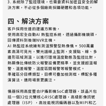
3. 系統除了監控環境，也需要資料加密且安全的解
決方案，不必從多個廠商採購硬體和各項功能。
四、解決方案
客戶採用世達的建議方案後，
使用高宏全自動AI 熱監控系統，透過攝影機鏡頭，
回傳資料到後端NVR主機。
AI 熱監控系統擁有測溫預警型熱像儀 + 500萬畫
素高清可見光，雙光譜線上監測，支援點、線、多
邊形區域測溫，以進行環境溫度動態及監控比對，
熱顯像比傳統防火報警設備更精準，並支援超溫報
警、溫差報警、溫度區間報警等報警模式。
準確區分目標類型，目標可疊加檢測框，標配多種
演算法，適用場景更廣泛。
儀器採用高度整合IP攝影機SoC處理器，該晶片包
括一個32位元雙核心RISC處理器，高級影像訊號
處理器（ISP），高效能視訊編碼器以及MIPI和乙