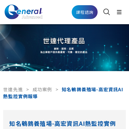
課程諮詢
世達先進
>
成功案例
>
知名鵪鶉養殖場-高宏資訊AI
熱監控實例報導
知名鵪鶉養殖場-高宏資訊AI熱監控實例