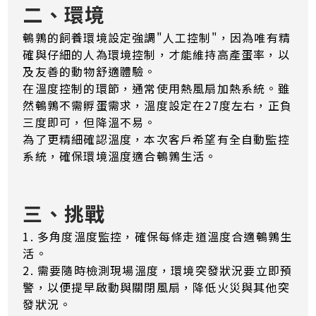
二、環境
鵪鶉的飼養環境設定強調"人工控制"，因為唯有精
確與仔細的人為環境控制，才能維持高產蛋率，以
及友善的動物舒適體驗。
在溫度控制的環節，通常使用熱風扇加熱系統。雖
然鵪鶉不需孵蛋需求，溫度設定在27度左右，正負
三度即可，但降溫不易。
為了更精細確認溫度，本次客戶希望有全自動監控
系統，確保環境溫度適合鵪鶉生活。
三、挑戰
1. 多角度溫度監控，確保每條走道溫度合適鵪鶉生
活。
2. 需要隨時檢測現場溫度，環境突發狀況要立即預
警，以便提早啟動與關閉風扇，降低火災與其他突
發狀況。