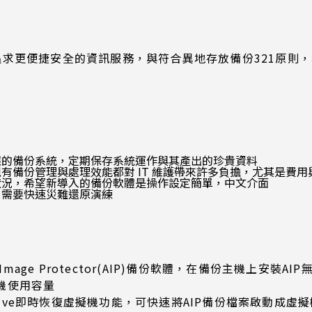
追求更便捷安全的資訊服務，與符合異地存放備份321原則
對應的備份系統，定期保存系統運作與其產出的珍貴資料
現有備份管理與處理效能都對 IT 維護帶來許多負擔，尤其是費
等狀況，希望新導入的備份軟體是操作設定簡單，中文介面
，需要快速災難還原演練
Image Protector(AIP)備份軟體，在備份主機上安
機使用容量
very Live即時恢復虛擬機功能，可快速將AIP備份檔案啟