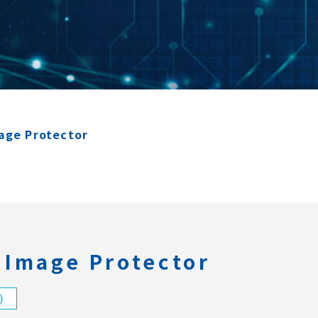
e Protector
mage Protector
)