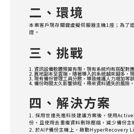
二、環境
本案客戶現存關鍵虛擬伺服器主機1座；為了
證。
三、挑戰
1. 資訊設備軟體預算有限，現有系統均有搭配
2. 異地副本至雲端，隨著導入的系統越來越多，
3. 現有備份管理工具分散，導致維護人力增加
4. 備份時間太久影響排程，帶來資料遺失的風險
四、解決方案
1. 採用世達先進科技建議方案後，使用Active
份，且使用去重複資料刪除壓縮，減少備份主
2. 於AIP備份主機上，啟動HyperReco