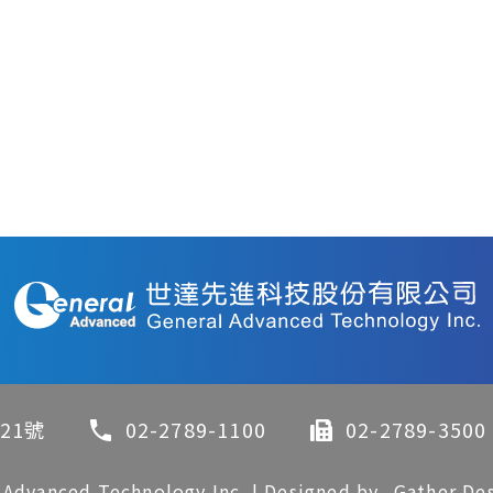
21號
02-2789-1100
02-2789-3500
 Advanced Technology Inc.
|
Designed by
Gather De